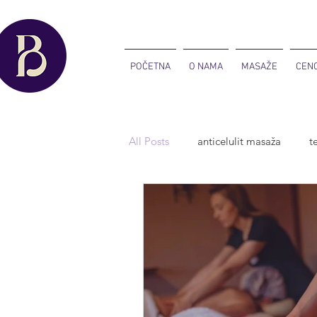
POČETNA
O NAMA
MASAŽE
CEN
All Posts
anticelulit masaža
t
Poklon vaucer
sportska mas