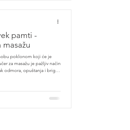
 termin ✔ pogodno za svaku
vek pamti -
a masažu
osobu poklonom koji će je
čer za masažu je pažljiv način
k odmora, opuštanja i brige
h, uredan i vođen stručnim
en salon za masažu, gde je
stu? Mi iza sebe imamo
i veliki broj zadovoljnih
naši poklon vaučeri za masažu svake go