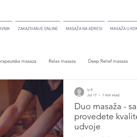
OVNIK
ZAKAZIVANJE ONLINE
MASAŽA NA ADRESI
MASAŽA U KOM
erapeutska masaza
Relax masaza
Deep Relief masaza
aza
Duo masaža
V. P.
Jul 17
1 min read
Duo masaža - sa
provedete kvali
udvoje