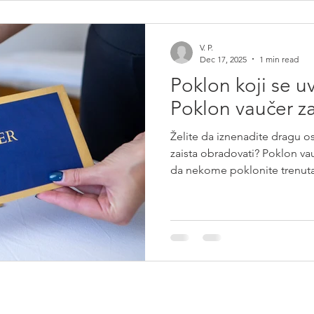
izboru? ✔ primalac sam bira
priliku ✔ luksuzno iskustvo
V. P.
Dec 17, 2025
1 min read
Poklon koji se u
Poklon vaučer z
Želite da iznenadite dragu 
zaista obradovati? Poklon vau
da nekome poklonite trenuta
o sebi u ambijentu koji je ti
terapeutima . Tražite prover
kvalitet masaže na prvom me
preko 15 000 urađenih masaža 
klijenata koji su sa nama još od samog početka. Zato su