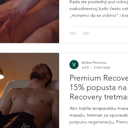
Kada ste poslednji put odvoj
svakodnevnoj žurbi često o
„moramo da se vidimo“ i kr
obaveza. Ako želite da ovog
zajedno na drugačiji način, 
prilika da usporite, opustite 
je duo masaža? Duo masaža, 
dvoje, podrazumeva masažu
Svaka osoba ima svog terapeu
Velibor Perucica
Jul 8
2 min read
Premium Recove
15% popusta na
Recovery tretma
dana
Ako tražite terapeutsku mas
masažu, tretman za oporavak i
potpunu regeneraciju, Prem