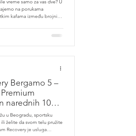
ile vreme samo za vas dve? U
stajemo na porukama
atkim kafama između brojnih
 puta provedete vreme
duo masaža može biti savršena
se i posvetite vreme sebi. Šta
poznata i kao masaža za
 dve osobe istovremeno.
ta, a tretmani se odvijaju
ry Bergamo 5 –
 Premium
n narednih 10
ažu u Beogradu, sportsku
li želite da svom telu pružite
um Recovery je usluga