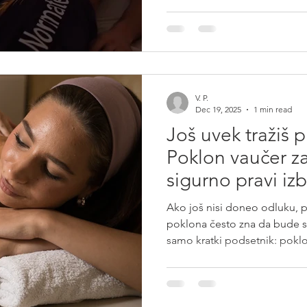
kreirana upravo za vas.
V. P.
Dec 19, 2025
1 min read
Još uvek tražiš 
Poklon vaučer z
sigurno pravi iz
Ako još nisi doneo odluku, 
poklona često zna da bude st
samo kratki podsetnik: poklon va
od retkih poklona koji se uvek iskoristi i koj
utisak. Ne moraš da pogodiš v
Poklanjaš ono što svima treba
pauzu, mir i brigu o telu. Zaš