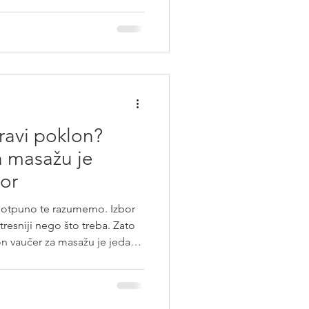
pravi poklon?
a masažu je
bor
potpuno te razumemo. Izbor
resniji nego što treba. Zato
učer za masažu je jedan
i ostavlja pravi
eličinu, boju ili ukus.
, a retko ko sebi dozvoli:
to se klijenti vraćaju ovom