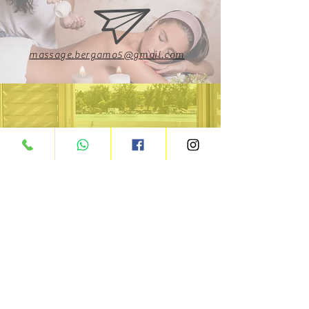
massage.bergamo5@gmail.com
0641371399
Facebook