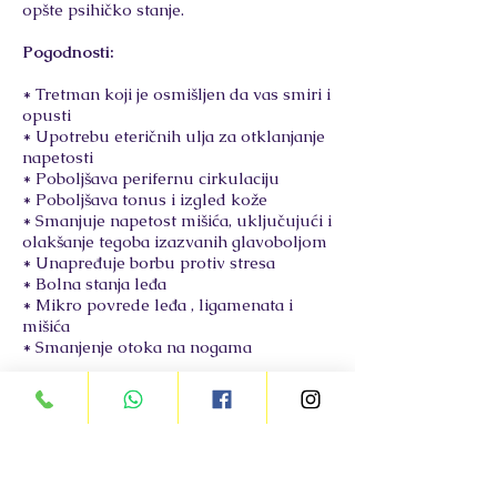
opšte psihičko stanje.
Pogodnosti:
* Tretman koji je osmišljen da vas smiri i
opusti
* Upotrebu eteričnih ulja za otklanjanje
napetosti
* Poboljšava perifernu cirkulaciju
* Poboljšava tonus i izgled kože
* Smanjuje napetost mišića, uključujući i
olakšanje tegoba izazvanih glavoboljom
* Unapređuje borbu protiv stresa
* Bolna stanja leđa
* Mikro povrede leđa , ligamenata i
mišića
* Smanjenje otoka na nogama
Cena tri u jedan
masaže: