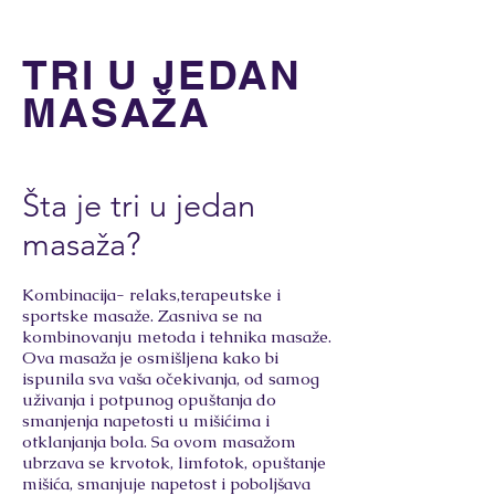
TRI U JEDAN
MASAŽA
Šta je tri u jedan
masaža?
Kombinacija- relaks,terapeutske i
sportske masaže. Zasniva se na
kombinovanju metoda i tehnika masaže.
Ova masaža je osmišljena kako bi
ispunila sva vaša očekivanja, od samog
uživanja i potpunog opuštanja do
smanjenja napetosti u mišićima i
otklanjanja bola. Sa ovom masažom
ubrzava se krvotok, limfotok, opuštanje
mišića, smanjuje napetost i poboljšava