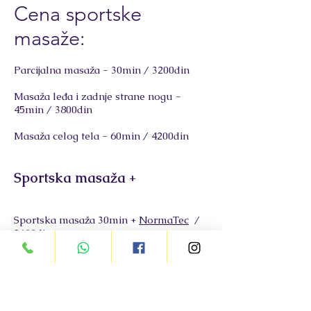
Cena sportske
masaže:
Parcijalna masaža - 30min / 3200din
Masaža leđa i zadnje strane nogu -
45min / 3800din
Masaža celog tela - 60min / 4200din
Sportska masaža +
Sportska masaža 30min +
NormaTec
/
3600din
Sportska masaža 30min +
NormaTec
+
TheraGun
/ 3800din
Sportska masaža
30min + Ventuze