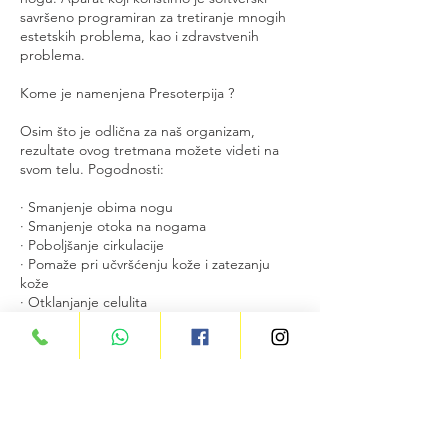
savršeno programiran za tretiranje mnogih
estetskih problema, kao i zdravstvenih
problema.
Kome je namenjena Presoterpija ?
Osim što je odlična za naš organizam,
rezultate ovog tretmana možete videti na
svom telu. Pogodnosti:
· Smanjenje obima nogu
· Smanjenje otoka na nogama
· Poboljšanje cirkulacije
· Pomaže pri učvršćenju kože i zatezanju
kože
· Otklanjanje celulita
Cancellation Policy
Za otkazivanja i prezakazivanja termina,