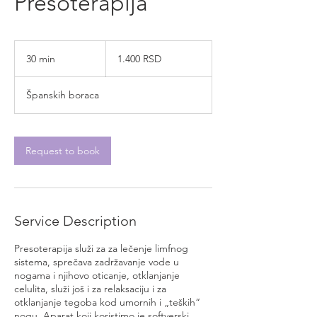
Presoterapija
1.400
српских
30 min
3
1.400 RSD
динара
0
m
Španskih boraca
i
n
Request to book
Service Description
Presoterapija služi za za lečenje limfnog
sistema, sprečava zadržavanje vode u
nogama i njihovo oticanje, otklanjanje
celulita, služi još i za relaksaciju i za
otklanjanje tegoba kod umornih i „teških“
nogu. Aparat koji koristimo je softverski