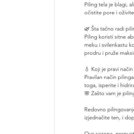
Piling tela je blagi,
očistite pore i oživit
🌿 Šta tačno radi pili
Piling koristi sitne a
meku i svilenkastu 
prodru i pruže maksi
💧 Koji je pravi način
Pravilan način piling
toga, isperite i hidri
🌸 Zašto vam je pil
Redovno pilingovanje
izjednačite ten, i do
Ove sezone, prepustit