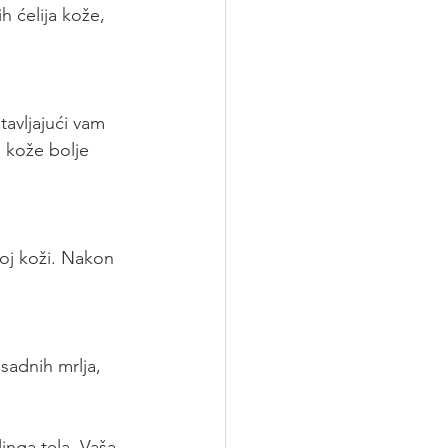
h ćelija kože, 
tavljajući vam 
 kože bolje 
noj koži. Nakon 
adnih mrlja, 
inga tela. Vaša 