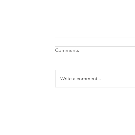
Comments
Write a comment...
15% popusta na terapeutsku
masažu – vreme je za reset
nakon godišnjeg odmora