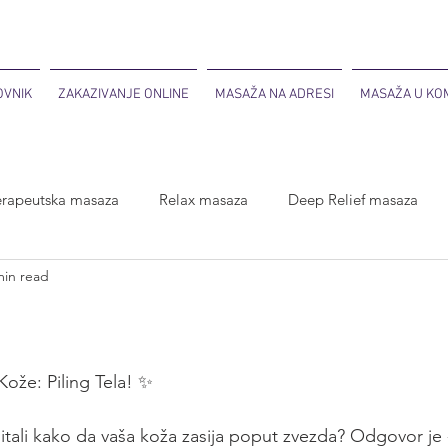
OVNIK
ZAKAZIVANJE ONLINE
MASAŽA NA ADRESI
MASAŽA U KOM
erapeutska masaza
Relax masaza
Deep Relief masaza
min read
aza
Duo masaža
 Kože: Piling Tela! ✨
itali kako da vaša koža zasija poput zvezda? Odgovor je - p