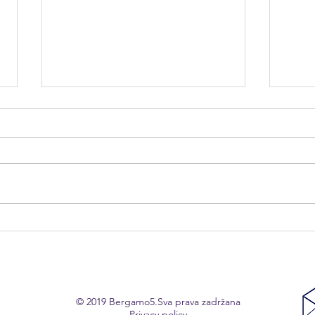
Prem
Duo masaža - savršen način
– 15
da provedete kvalitetno
Reco
vreme udvoje
dana
© 2019 Bergamo5.Sva prava zadržana
Privacy policy