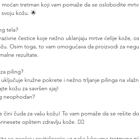
 ali moćan tretman koji vam pomaže da se oslobodite mrtvi
e svoju kožu. 🌟
ng tela? 
brazivne čestice koje nežno uklanjaju mrtve ćelije kože, os
kožu. Osim toga, to vam omogućava da proizvodi za negu
malne rezultate.
 za piling?
a uključuje kružne pokrete i nežno trljanje pilinga na vlaž
rajte kožu za savršen sjaj!
ing neophodan?
 čini čuda za vašu kožu! To vam pomaže da se rešite dos
prinesete opštem zdravlju kože. 💁‍♀️
e se osećaju revitalizacije uz naše luksuzne tretmane pil