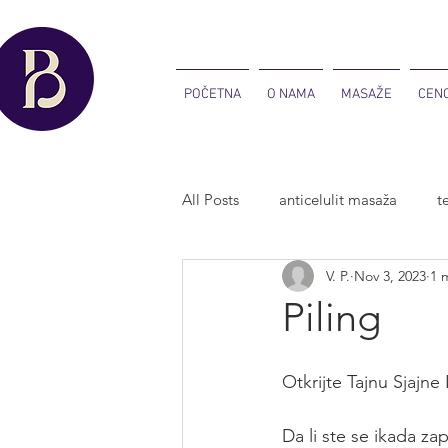
POČETNA
O NAMA
MASAŽE
CEN
All Posts
anticelulit masaža
t
V. P.
Nov 3, 2023
1 
Poklon vaucer
sportska mas
Piling
Otkrijte Tajnu Sjajne
Da li ste se ikada zap