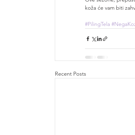
koža će vam biti zah
#PilingTela
#NegaKo
Recent Posts