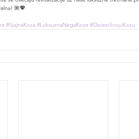
valna! 🌺💖
ze
#SjajnaKoza
#LuksuznaNegaKoze
#OsveziSvojuKozu