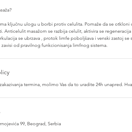
asaža?
ima ključnu ulogu u borbi protiv celulita. Pomaže da se otkloni c
. Anticelulit masažom se razbija celulit, aktivira se regeneracija ć
rkulacija se ubrzava , protok limfe poboljšava i venski zastoj se 
 zavisi od pravilnog funkcionisanja limfnog sistema.
licy
ezakazivanja termina, molimo Vas da to uradite 24h unapred. Hva
s
rnojevića 99, Beograd, Serbia