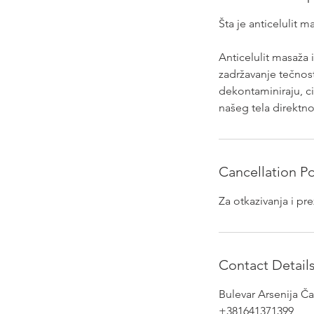
Šta je anticelulit m
Anticelulit masaža 
zadržavanje tečnosti
dekontaminiraju, ci
našeg tela direktno
Cancellation Po
Za otkazivanja i pr
Contact Detail
Bulevar Arsenija Ča
+381641371399