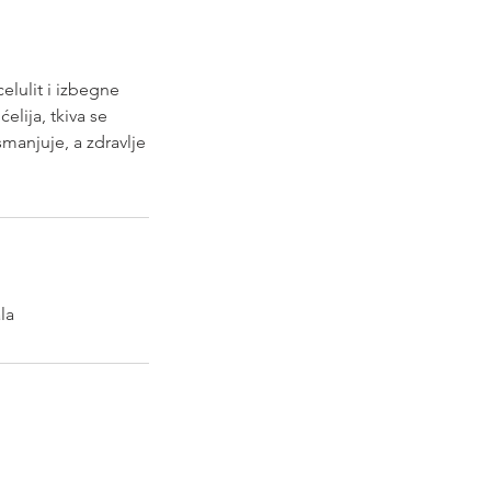
elulit i izbegne
elija, tkiva se
smanjuje, a zdravlje
la