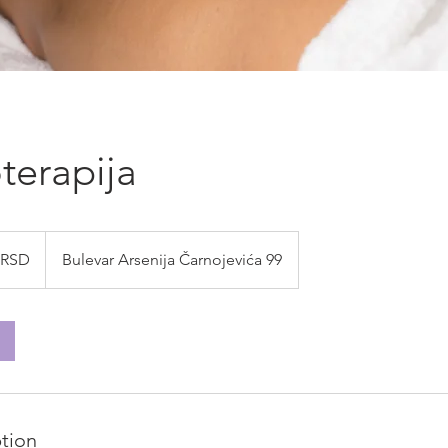
terapija
 RSD
Bulevar Arsenija Čarnojevića 99
ption