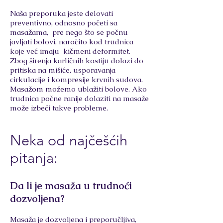
Naša preporuka jeste delovati
preventivno, odnosno početi sa
masažama, pre nego što se počnu
javljati bolovi, naročito kod trudnica
koje već imaju kičmeni deformitet.
Zbog širenja karličnih kostiju dolazi do
pritiska na mišiće, usporavanja
cirkulacije i kompresije krvnih sudova.
Masažom možemo ublažiti bolove. Ako
trudnica počne ranije dolaziti na masaže
može izbeći takve probleme.
Neka od najčešćih
pitanja:
Da li je masaža u trudnoći
dozvoljena?
Masaža je dozvoljena
i preporučljiva,