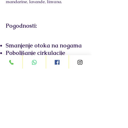
mandarine, lavande, limuna.
Pogodnosti:
Smanjenje otoka na nogama
Poboljšanje cirkulacije
Oslobađa napetost u
mišićima
Smanjuje bol u leđima
Smanjuje simtome mentalnog
i fizičkog umora
Kontraindikacije kod masaža
za trudnice ( prenatalne
masaže ) :