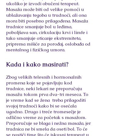
ukoliko je izvodi obučeni terapeut.
Masaža može biti od velike pomoći u
ublažavanju tegoba u trudnoći, ali ona
mora biti posebno prilagođena. Masaža
trudnice smanjuje bol u leđima,
poboljšava san, cirkulaciju krvi i limfe i
tako smanjuje oticanje ekstremiteta,
priprema mišiće za porođaj, oslobađa od
mentalnog i fizičkog umora.
Kada i kako masirati?
Zbog velikih telesnih i hormonalnih
promena koje se pojavljuju kod
trudnice, neki lekari ne preporučuju
masažu tokom prva dva-tri meseca. To
je vreme kad se žena treba prilagoditi
svojoj trudnoći kako bi se osećala
ugodno. Drugo i treće tromesečje je
odlično vreme za početak s masažom.
Preporučuje se blaga i nežna masaža, jer
trudnica ne bi smela da oseti bol. To će
se postići time što će iskusni terapeut u