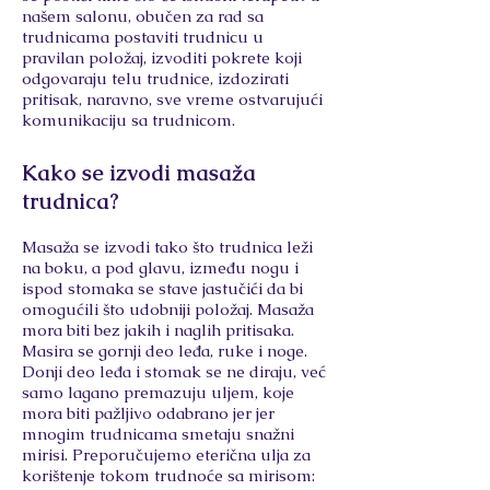
našem salonu, obučen za rad sa
trudnicama postaviti trudnicu u
pravilan položaj, izvoditi pokrete koji
odgovaraju telu trudnice, izdozirati
pritisak, naravno, sve vreme ostvarujući
komunikaciju sa trudnicom.
Kako se izvodi masaža
trudnica?
Masaža se izvodi tako što trudnica leži
na boku, a pod glavu, između nogu i
ispod stomaka se stave jastučići da bi
omogućili što udobniji položaj. Masaža
mora biti bez jakih i naglih pritisaka.
Masira se gornji deo leđa, ruke i noge.
Donji deo leđa i stomak se ne diraju, već
samo lagano premazuju uljem, koje
mora biti pažljivo odabrano jer jer
mnogim trudnicama smetaju snažni
mirisi. Preporučujemo eterična ulja za
korištenje tokom trudnoće sa mirisom: