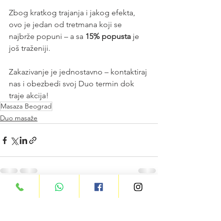
Zbog kratkog trajanja i jakog efekta, 
ovo je jedan od tretmana koji se 
najbrže popuni – a sa 
15% popusta
 je 
još traženiji.
Zakazivanje je jednostavno – kontaktiraj 
nas i obezbedi svoj Duo termin dok 
traje akcija!
Masaza Beograd
Duo masaže
See All
Recent Posts