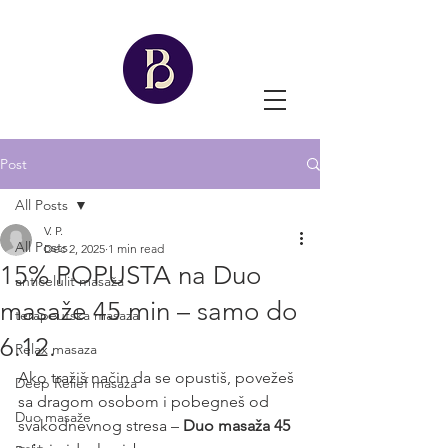
Post
All Posts
V. P.
All Posts
Dec 2, 2025
1 min read
15% POPUSTA na Duo
anticelulit masaža
masaže 45 min – samo do
terapeutska masaza
6.12.
Relax masaza
Ako tražiš način da se opustiš, povežeš 
Deep Relief masaza
sa dragom osobom i pobegneš od 
Duo masaže
svakodnevnog stresa – 
Duo masaža 45 