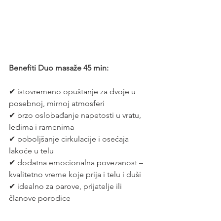
Benefiti Duo masaže 45 min:
✔ istovremeno opuštanje za dvoje u 
posebnoj, mirnoj atmosferi
✔ brzo oslobađanje napetosti u vratu, 
leđima i ramenima
✔ poboljšanje cirkulacije i osećaja 
lakoće u telu
✔ dodatna emocionalna povezanost – 
kvalitetno vreme koje prija i telu i duši
✔ idealno za parove, prijatelje ili 
članove porodice