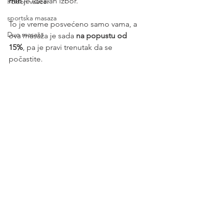
min
 je idealan izbor.
Poklon vaucer
sportska masaza
To je vreme posvećeno samo vama, a 
Duo masaža
ova masaža je sada 
na popustu od 
15%
, pa je pravi trenutak da se 
počastite.